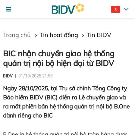
Gửi bình luận
Trang chủ
Tin hoạt động
Tin BIDV
BIC nhận chuyển giao hệ thống
quản trị nội bộ hiện đại từ BIDV
BIDV
31/10/2025 21:58
Ngày 28/10/2025, tại Trụ sở chính Tổng Công ty
Hủy
Gửi
Bảo hiểm BIDV (BIC) diễn ra Lễ chuyển giao và
ra mắt phiên bản hệ thống quản trị nội bộ B.One
dành riêng cho BIC
B.One là hệ thống quản trị nội bộ toàn hàng được