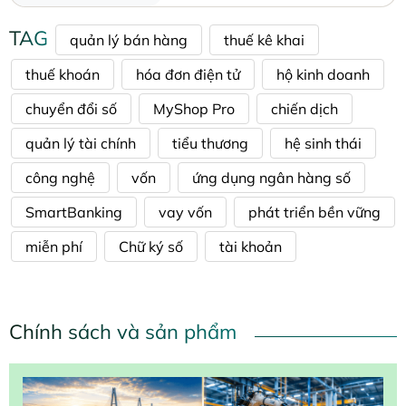
TAG
quản lý bán hàng
thuế kê khai
thuế khoán
hóa đơn điện tử
hộ kinh doanh
chuyển đổi số
MyShop Pro
chiến dịch
quản lý tài chính
tiểu thương
hệ sinh thái
công nghệ
vốn
ứng dụng ngân hàng số
SmartBanking
vay vốn
phát triển bền vững
miễn phí
Chữ ký số
tài khoản
Chính sách và sản phẩm