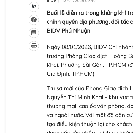
BIDV
13/01/2026 09:40
in
Buổi lễ diễn ra trong không khí t
chính quyền địa phương, đối tác 
BIDV Phú Nhuận
Ngày 08/01/2026, BIDV Chi nhánh
trương Phòng Giao dịch Hoàng Sa
Khai, Phường Sài Gòn, TP.HCM (đị
Gia Định, TP.HCM)
Trụ sở mới của Phòng Giao dịch 
Nguyễn Thị Minh Khai - khu vực t
thương mại, cao ốc văn phòng, do
và ngoài nước. Với mật độ dân cư
tạo điều kiện thuận lợi cho khách
dụng các sản phẩm, dịch vụ khác