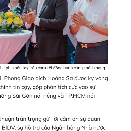
i (phía bên tay trái) cam kết đồng hành cùng khách hàng
i, Phòng Giao dịch Hoàng Sa được kỳ vọng
 chính tin cậy, góp phần tích cực vào sự
hường Sài Gòn nói riêng và TP.HCM nói
huận trân trọng gửi lời cảm ơn sự quan
o BIDV, sự hỗ trợ của Ngân hàng Nhà nước