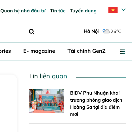
Quan hệ nhà đầu tư
Tin tức
Tuyển dụng
Hà Nội
26°C
ories
E- magazine
Tài chính GenZ
Tin liên quan
Gửi
BIDV Phú Nhuận khai
trương phòng giao dịch
Hoàng Sa tại địa điểm
mới