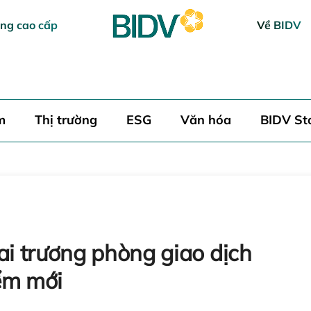
ng cao cấp
Về BIDV
h luận
m
Thị trường
ESG
Văn hóa
BIDV St
Hủy
i trương phòng giao dịch
ểm mới