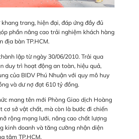
 khang trang, hiện đại, đáp ứng đầy đủ
, góp phần nâng cao trải nghiệm khách hàng
ên địa bàn TP.HCM.
hành lập từ ngày 30/06/2010. Trải qua
n duy trì hoạt động an toàn, hiệu quả,
hung của BIDV Phú Nhuận với quy mô huy
ồng và dư nợ đạt 610 tỷ đồng.
 thức mang tên mới Phòng Giao dịch Hoàng
t cơ sở vật chất, mà còn là bước đi chiến
ở rộng mạng lưới, nâng cao chất lượng
ng kinh doanh và tăng cường nhận diện
ung tâm TP.HCM.