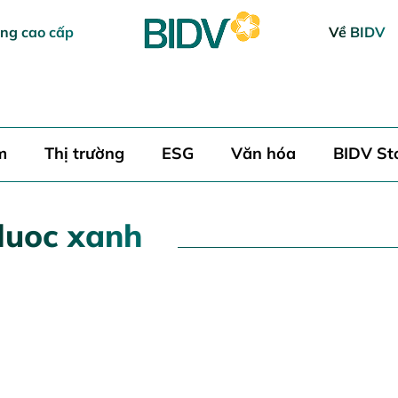
ng cao cấp
Về BIDV
m
Thị trường
ESG
Văn hóa
BIDV St
 luoc xanh