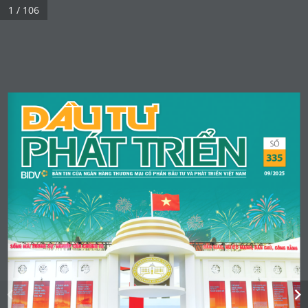
1 / 106
SỐ
335
09/2025