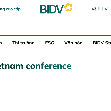
ng cao cấp
Về BIDV
m
Thị trường
ESG
Văn hóa
BIDV St
ietnam conference