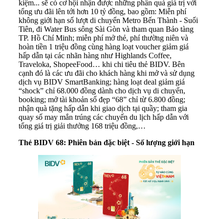
kiệm... sẽ có cơ hội nhận được những phần quà giá trị với
tổng ưu đãi lên tới hơn 10 tỷ đồng, bao gồm: Miễn phí
không giới hạn số lượt di chuyển Metro Bến Thành - Suối
Tiên, đi Water Bus sông Sài Gòn và tham quan Bảo tàng
TP. Hồ Chí Minh; miễn phí mở thẻ, phí thường niên và
hoàn tiền 1 triệu đồng cùng hàng loạt voucher giảm giá
hấp dẫn tại các nhãn hàng như Highlands Coffee,
Traveloka, ShopeeFood… khi chi tiêu thẻ BIDV. Bên
cạnh đó là các ưu đãi cho khách hàng khi mở và sử dụng
dịch vụ BIDV SmartBanking; hàng loạt deal giảm giá
“shock” chỉ 68.000 đồng dành cho dịch vụ di chuyển,
booking; mở tài khoản số đẹp “68” chỉ từ 6.800 đồng;
nhận quà tặng hấp dẫn khi giao dịch tại quầy; tham gia
quay số may mắn trúng các chuyến du lịch hấp dẫn với
tổng giá trị giải thưởng 168 triệu đồng,…
Thẻ BIDV 68: Phiên bản đặc biệt - Số lượng giới hạn