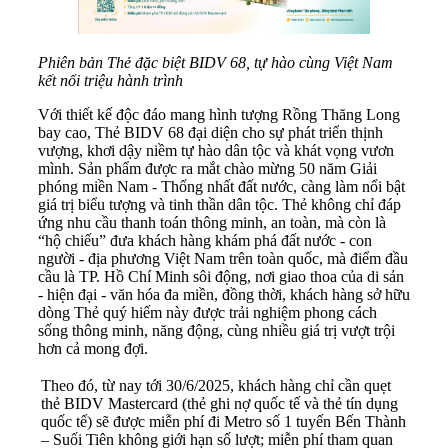
Phiên bản Thẻ đặc biệt BIDV 68, tự hào cùng Việt Nam
kết nối triệu hành trình
Với thiết kế độc đáo mang hình tượng Rồng Thăng Long
bay cao, Thẻ BIDV 68 đại diện cho sự phát triển thịnh
vượng, khơi dậy niềm tự hào dân tộc và khát vọng vươn
mình. Sản phẩm được ra mắt chào mừng 50 năm Giải
phóng miền Nam - Thống nhất đất nước, càng làm nổi bật
giá trị biểu tượng và tinh thần dân tộc. Thẻ không chỉ đáp
ứng nhu cầu thanh toán thông minh, an toàn, mà còn là
“hộ chiếu” đưa khách hàng khám phá đất nước - con
người - địa phương Việt Nam trên toàn quốc, mà điểm đầu
cầu là TP. Hồ Chí Minh sôi động, nơi giao thoa của di sản
- hiện đại - văn hóa đa miền, đồng thời, khách hàng sở hữu
dòng Thẻ quý hiếm này được trải nghiệm phong cách
sống thông minh, năng động, cùng nhiều giá trị vượt trội
hơn cả mong đợi.
Theo đó, từ nay tới 30/6/2025, khách hàng chỉ cần quẹt
thẻ BIDV Mastercard (thẻ ghi nợ quốc tế và thẻ tín dụng
quốc tế) sẽ được miễn phí đi Metro số 1 tuyến Bến Thành
– Suối Tiên không giới hạn số lượt; miễn phí tham quan