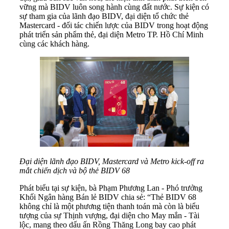
vững mà BIDV luôn song hành cùng đất nước. Sự kiện có
sự tham gia của lãnh đạo BIDV, đại diện tổ chức thẻ
Mastercard - đối tác chiến lược của BIDV trong hoạt động
phát triển sản phẩm thẻ, đại diện Metro TP. Hồ Chí Minh
cùng các khách hàng.
Đại diện lãnh đạo BIDV, Mastercard và Metro kick-off ra
mắt chiến dịch và bộ thẻ BIDV 68
Phát biểu tại sự kiện, bà Phạm Phương Lan - Phó trưởng
Khối Ngân hàng Bán lẻ BIDV chia sẻ: “Thẻ BIDV 68
không chỉ là một phương tiện thanh toán mà còn là biểu
tượng của sự Thịnh vượng, đại diện cho May mắn - Tài
lộc, mang theo dấu ấn Rồng Thăng Long bay cao phát