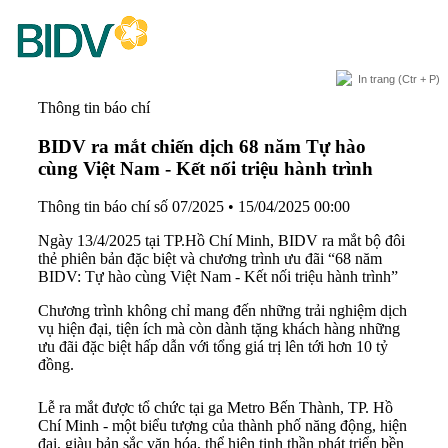
In trang
(Ctr + P)
Thông tin báo chí
BIDV ra mắt chiến dịch 68 năm Tự hào
cùng Việt Nam - Kết nối triệu hành trình
Thông tin báo chí số 07/2025
•
15/04/2025 00:00
Ngày 13/4/2025 tại TP.Hồ Chí Minh, BIDV ra mắt bộ đôi
thẻ phiên bản đặc biệt và chương trình ưu đãi “68 năm
BIDV: Tự hào cùng Việt Nam - Kết nối triệu hành trình”
Chương trình không chỉ mang đến những trải nghiệm dịch
vụ hiện đại, tiện ích mà còn dành tặng khách hàng những
ưu đãi đặc biệt hấp dẫn với tổng giá trị lên tới hơn 10 tỷ
đồng.
Lễ ra mắt được tổ chức tại ga Metro Bến Thành, TP. Hồ
Chí Minh - một biểu tượng của thành phố năng động, hiện
đại, giàu bản sắc văn hóa, thể hiện tinh thần phát triển bền