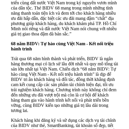
triển cùng đất nước Việt Nam trong kỷ nguyên vươn mình
của dân tộc. Thẻ BIDV 68 mang trong mình những tính
năng thanh toán tiện ích và đem tới cho khách hàng nhiều
ưu đãi hấp dẫn, đặc biệt các ưu đãi mang đậm “chất” địa
phương giúp khách hàng, du khách khám phá TP. Hồ Chí
Minh nói riêng và đất nước Việt Nam nói chung với nhiều
giá trị giao thoa đậm đà bản sắc.”
68 năm BIDV: Tự hào cùng Việt Nam - Kết nối triệu
hành trình
Trải qua 68 năm hình thành và phát triển, BIDV là ngân
hàng thương mại có lịch sử lâu đời nhất và quy mô tổng tài
sản lớn nhất tại Việt Nam. Chiến dịch “68 năm BIDV: Tự
hào cùng Việt Nam - Kết nối triệu hành trình” là dịp để
BIDV tri ân khách hàng và đối tác, đồng thời khẳng định
cam kết cung cấp các sản phẩm tài chính hiện đại, tối ưu
trải nghiệm khách hàng. Chương trình này không chỉ đem
đến những ưu đãi vượt trội mà còn là cơ hội để khách
hàng tham gia vào hành trình kết nối và phát triển bền
vững, cùng BIDV kiến tạo những giá trị lâu dài trong
tương lai.
Khách hàng khi đăng ký và sử dụng các dịch vụ tài chính
của BIDV như thẻ, SmartBanking, tài khoản số đẹp, tiết