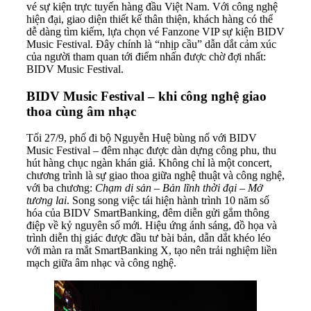
vé sự kiện trực tuyến hàng đầu Việt Nam. Với công nghệ
hiện đại, giao diện thiết kế thân thiện, khách hàng có thể
dễ dàng tìm kiếm, lựa chọn vé Fanzone VIP sự kiện BIDV
Music Festival. Đây chính là “nhịp cầu” dẫn dắt cảm xúc
của người tham quan tới điểm nhấn được chờ đợi nhất:
BIDV Music Festival.
BIDV Music Festival – khi công nghệ giao
thoa cùng âm nhạc
Tối 27/9, phố đi bộ Nguyễn Huệ bùng nổ với BIDV
Music Festival – đêm nhạc được dàn dựng công phu, thu
hút hàng chục ngàn khán giả. Không chỉ là một concert,
chương trình là sự giao thoa giữa nghệ thuật và công nghệ,
với ba chương:
Chạm di sản – Bản lĩnh thời đại – Mở
tương lai
. Song song việc tái hiện hành trình 10 năm số
hóa của BIDV SmartBanking, đêm diễn gửi gắm thông
điệp về kỷ nguyên số mới. Hiệu ứng ánh sáng, đồ họa và
trình diễn thị giác được đầu tư bài bản, dẫn dắt khéo léo
với màn ra mắt SmartBanking X, tạo nên trải nghiệm liền
mạch giữa âm nhạc và công nghệ.