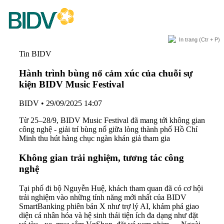
In trang
(Ctr + P)
Tin BIDV
Hành trình bùng nổ cảm xúc của chuỗi sự
kiện BIDV Music Festival
BIDV
•
29/09/2025 14:07
Từ 25–28/9, BIDV Music Festival đã mang tới không gian
công nghệ - giải trí bùng nổ giữa lòng thành phố Hồ Chí
Minh thu hút hàng chục ngàn khán giả tham gia
K
hông gian
trải nghiệm, tương tác
công
nghệ
Tại phố đi bộ Nguyễn Huệ, khách tham quan đã có cơ hội
trải nghiệm vào những tính năng mới nhất của BIDV
SmartBanking phiên bản X như trợ lý AI, khám phá giao
diện cá nhân hóa và hệ sinh thái tiện ích đa dạng như đặt