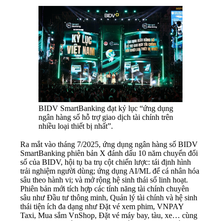
BIDV SmartBanking đạt kỷ lục “ứng dụng
ngân hàng số hỗ trợ giao dịch tài chính trên
nhiều loại thiết bị nhất”.
Ra mắt vào tháng 7/2025, ứng dụng ngân hàng số BIDV
SmartBanking phiên bản X đánh dấu 10 năm chuyển đổi
số của BIDV, hội tụ ba trụ cột chiến lược: tái định hình
trải nghiệm người dùng; ứng dụng AI/ML để cá nhân hóa
sâu theo hành vi; và mở rộng hệ sinh thái số linh hoạt.
Phiên bản mới tích hợp các tính năng tài chính chuyên
sâu như Đầu tư thông minh, Quản lý tài chính và hệ sinh
thái tiện ích đa dạng như Đặt vé xem phim, VNPAY
Taxi, Mua sắm VnShop, Đặt vé máy bay, tàu, xe… cùng