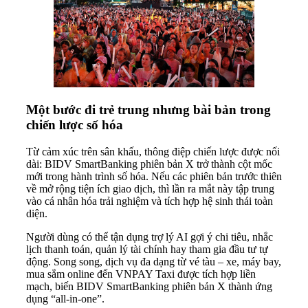
Một bước đi trẻ trung nhưng bài bản trong
chiến lược số hóa
Từ cảm xúc trên sân khấu, thông điệp chiến lược được nối
dài: BIDV SmartBanking phiên bản X trở thành cột mốc
mới trong hành trình số hóa. Nếu các phiên bản trước thiên
về mở rộng tiện ích giao dịch, thì lần ra mắt này tập trung
vào cá nhân hóa trải nghiệm và tích hợp hệ sinh thái toàn
diện.
Người dùng có thể tận dụng trợ lý AI gợi ý chi tiêu, nhắc
lịch thanh toán, quản lý tài chính hay tham gia đầu tư tự
động. Song song, dịch vụ đa dạng từ vé tàu – xe, máy bay,
mua sắm online đến VNPAY Taxi được tích hợp liền
mạch, biến BIDV SmartBanking phiên bản X thành ứng
dụng “all-in-one”.