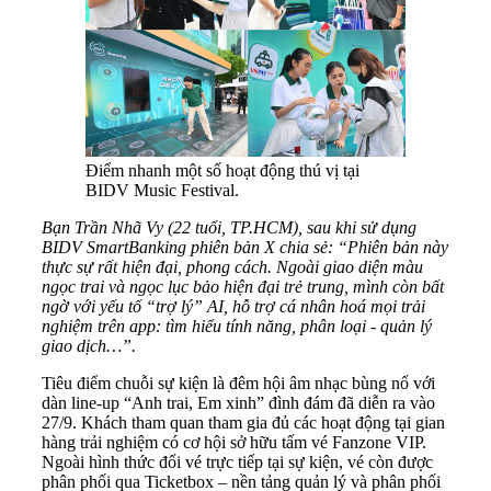
Điểm nhanh một số hoạt động thú vị tại
BIDV Music Festival.
Bạn Trần Nhã Vy (22 tuổi, TP.HCM), sau khi
sử dụng
BIDV SmartBanking phiên bản X chia sẻ: “Phiên bản này
thực sự rất hiện đại, phong cách. Ngoài giao diện màu
ngọc trai và ngọc lục bảo hiện đại trẻ trung, mình còn bất
ngờ với yếu tố “trợ lý” AI, hỗ trợ cá nhân hoá mọi trải
nghiệm trên app: tìm hiểu tính năng, phân loại - quản lý
giao dịch…”.
Tiêu điểm chuỗi sự kiện là đêm hội âm nhạc bùng nổ với
dàn line-up “Anh trai, Em xinh” đình đám đã diễn ra vào
27/9. Khách tham quan tham gia đủ các hoạt động tại gian
hàng trải nghiệm có cơ hội sở hữu tấm vé Fanzone VIP.
Ngoài hình thức đổi vé trực tiếp tại sự kiện, vé còn được
phân phối qua Ticketbox – nền tảng quản lý và phân phối