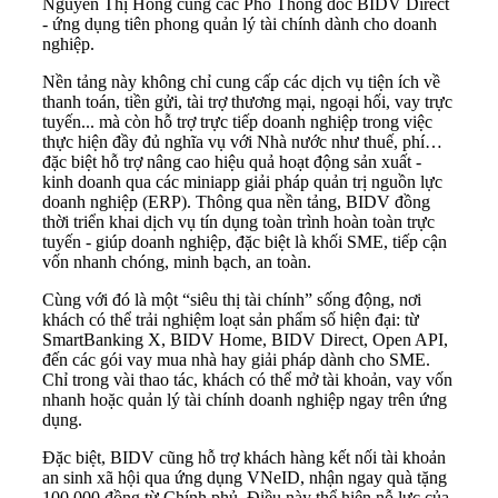
Nguyễn Thị Hồng cùng các Phó Thống đốc BIDV Direct
- ứng dụng tiên phong quản lý tài chính dành cho doanh
nghiệp.
Nền tảng này không chỉ cung cấp các dịch vụ tiện ích về
thanh toán, tiền gửi, tài trợ thương mại, ngoại hối, vay trực
tuyến... mà còn hỗ trợ trực tiếp doanh nghiệp trong việc
thực hiện đầy đủ nghĩa vụ với Nhà nước như thuế, phí…
đặc biệt hỗ trợ nâng cao hiệu quả hoạt động sản xuất -
kinh doanh qua các miniapp giải pháp quản trị nguồn lực
doanh nghiệp (ERP). Thông qua nền tảng, BIDV đồng
thời triển khai dịch vụ tín dụng toàn trình hoàn toàn trực
tuyến - giúp doanh nghiệp, đặc biệt là khối SME, tiếp cận
vốn nhanh chóng, minh bạch, an toàn.
Cùng với đó là một “siêu thị tài chính” sống động, nơi
khách có thể trải nghiệm loạt sản phẩm số hiện đại: từ
SmartBanking X, BIDV Home, BIDV Direct, Open API,
đến các gói vay mua nhà hay giải pháp dành cho SME.
Chỉ trong vài thao tác, khách có thể mở tài khoản, vay vốn
nhanh hoặc quản lý tài chính doanh nghiệp ngay trên ứng
dụng.
Đặc biệt, BIDV cũng hỗ trợ khách hàng kết nối tài khoản
an sinh xã hội qua ứng dụng VNeID, nhận ngay quà tặng
100.000 đồng từ Chính phủ. Điều này thể hiện nỗ lực của