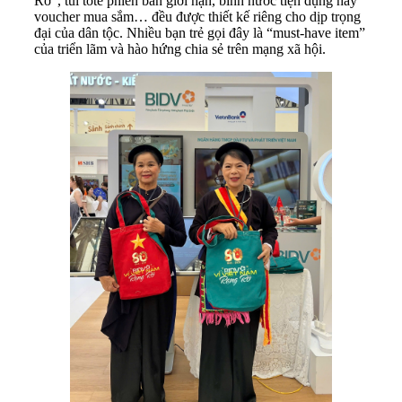
Rỡ”, túi tote phiên bản giới hạn, bình nước tiện dụng hay
voucher mua sắm… đều được thiết kế riêng cho dịp trọng
đại của dân tộc. Nhiều bạn trẻ gọi đây là “must-have item”
của triển lãm và hào hứng chia sẻ trên mạng xã hội.