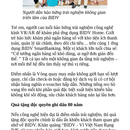
Người dân hào hứng trải nghiệm không gian
triển lãm của BIDV
Trẻ em, người cao tuổi hào hứng trải nghiệm công nghệ
kính VR/AR để khám phá ứng dụng BIDV Home. Giới
trẻ háo hức khám phá ngân hàng số với kho tiện ích thanh
toán, quản lý tài chính, theo dõi chi tiêu… trên cùng 1 ứng
dụng BIDV SmartBanking. Một vị khách lớn tuổi chia sẻ:
“Cứ tưởng ngân hàng số khó dùng, ai ngờ đơn giản đến
thế. ” Tất cả tạo nên một không gian đa tầng trải nghiệm –
nơi mỗi thế hệ đều tìm thấy sự thú vị riêng.
Điểm nhấn là Vòng quay may mắn không giới hạn số lượt
quay, chỉ cần check-in hoặc đăng ký dịch vụ là có cơ hội
nhận hàng nghìn e-voucher hấp dẫn. Những tiếng reo hò
vang lên mỗi khi phần quà đặc biệt xuất hiện khiến bầu
không khí sôi động, níu chân khách hàng nán lại lâu hơn.
Quà tặng độc quyền ghi dấu 80 năm
Nếu công nghệ hiện đại là điểm nhấn trải nghiệm, thì quà
tặng độc quyền chính là dấu ấn khiến khách tham quan ghi
nhớ về BIDV. Khăn quàng “BIDV - Vì Việt Nam Rạng