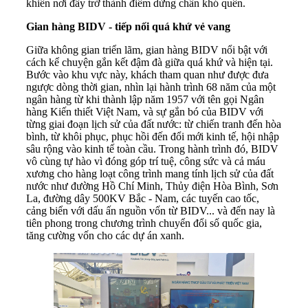
khiến nơi đây trở thành điểm dừng chân khó quên.
Gian hàng BIDV - tiếp nối quá khứ vẻ vang
Giữa không gian triển lãm, gian hàng BIDV nổi bật với
cách kể chuyện gắn kết đậm đà giữa quá khứ và hiện tại.
Bước vào khu vực này, khách tham quan như được đưa
ngược dòng thời gian, nhìn lại hành trình 68 năm của một
ngân hàng từ khi thành lập năm 1957 với tên gọi Ngân
hàng Kiến thiết Việt Nam, và sự gắn bó của BIDV với
từng giai đoạn lịch sử của đất nước: từ chiến tranh đến hòa
bình, từ khôi phục, phục hồi đến đổi mới kinh tế, hội nhập
sâu rộng vào kinh tế toàn cầu. Trong hành trình đó, BIDV
vô cùng tự hào vì đóng góp trí tuệ, công sức và cả máu
xương cho hàng loạt công trình mang tính lịch sử của đất
nước như đường Hồ Chí Minh, Thủy điện Hòa Bình, Sơn
La, đường dây 500KV Bắc - Nam, các tuyến cao tốc,
cảng biển với dấu ấn nguồn vốn từ BIDV... và đến nay là
tiên phong trong chương trình chuyển đổi số quốc gia,
tăng cường vốn cho các dự án xanh.