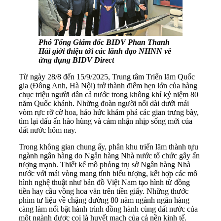
Phó Tổng Giám đốc BIDV Phan Thanh
Hải giới thiệu tới các lãnh đạo NHNN về
ứng dụng BIDV Direct
Từ ngày 28/8 đến 15/9/2025, Trung tâm Triển lãm Quốc
gia (Đông Anh, Hà Nội) trở thành điểm hẹn lớn của hàng
chục triệu người dân cả nước trong không khí kỷ niệm 80
năm Quốc khánh. Những đoàn người nối dài dưới mái
vòm rực rỡ cờ hoa, háo hức khám phá các gian trưng bày,
tìm lại dấu ấn hào hùng và cảm nhận nhịp sống mới của
đất nước hôm nay.
Trong không gian chung ấy, phân khu triển lãm thành tựu
ngành ngân hàng do Ngân hàng Nhà nước tổ chức gây ấn
tượng mạnh. Thiết kế mô phỏng trụ sở Ngân hàng Nhà
nước với mái vòng mang tính biểu tượng, kết hợp các mô
hình nghệ thuật như bản đồ Việt Nam tạo hình từ đồng
tiền hay cầu vồng hoa văn trên tiền giấy. Những thước
phim tư liệu về chặng đường 80 năm ngành ngân hàng
càng làm nổi bật hành trình đồng hành cùng đất nước của
một ngành được coi là huyết mạch của cả nền kinh tế.