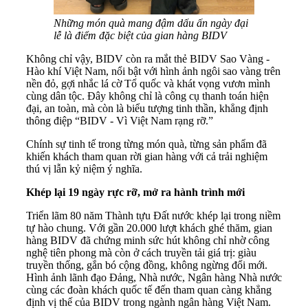
Những món quà mang đậm dấu ấn ngày đại
lễ là điểm đặc biệt của gian hàng BIDV
Không chỉ vậy, BIDV còn ra mắt thẻ BIDV Sao Vàng -
Hào khí Việt Nam, nổi bật với hình ảnh ngôi sao vàng trên
nền đỏ, gợi nhắc lá cờ Tổ quốc và khát vọng vươn mình
cùng dân tộc. Đây không chỉ là công cụ thanh toán hiện
đại, an toàn, mà còn là biểu tượng tinh thần, khẳng định
thông điệp “BIDV - Vì Việt Nam rạng rỡ.”
Chính sự tinh tế trong từng món quà, từng sản phẩm đã
khiến khách tham quan rời gian hàng với cả trải nghiệm
thú vị lẫn kỷ niệm ý nghĩa.
Khép lại 19 ngày rực rỡ, mở ra hành trình mới
Triển lãm 80 năm Thành tựu Đất nước khép lại trong niềm
tự hào chung. Với gần 20.000 lượt khách ghé thăm, gian
hàng BIDV đã chứng minh sức hút không chỉ nhờ công
nghệ tiên phong mà còn ở cách truyền tải giá trị: giàu
truyền thống, gắn bó cộng đồng, không ngừng đổi mới.
Hình ảnh lãnh đạo Đảng, Nhà nước, Ngân hàng Nhà nước
cùng các đoàn khách quốc tế đến tham quan càng khẳng
định vị thế của BIDV trong ngành ngân hàng Việt Nam.