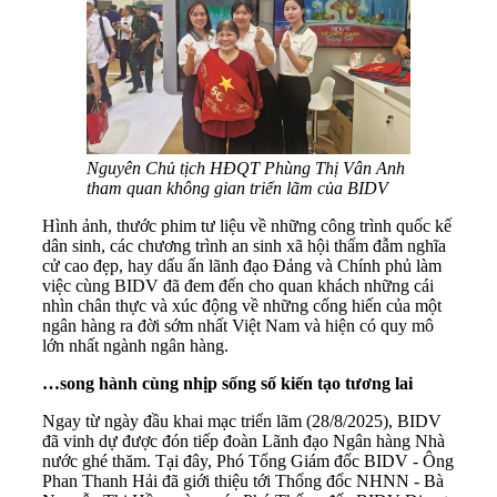
Nguyên Chủ tịch HĐQT Phùng Thị Vân Anh
tham quan không gian triển lãm của BIDV
Hình ảnh, thước phim tư liệu về những công trình quốc kế
dân sinh, các chương trình an sinh xã hội thấm đẫm nghĩa
cử cao đẹp, hay dấu ấn lãnh đạo Đảng và Chính phủ làm
việc cùng BIDV đã đem đến cho quan khách những cái
nhìn chân thực và xúc động về những cống hiến của một
ngân hàng ra đời sớm nhất Việt Nam và hiện có quy mô
lớn nhất ngành ngân hàng.
…song hành cùng nhịp sống số kiến tạo tương lai
Ngay từ ngày đầu khai mạc triển lãm (28/8/2025), BIDV
đã vinh dự được đón tiếp đoàn Lãnh đạo Ngân hàng Nhà
nước ghé thăm. Tại đây, Phó Tổng Giám đốc BIDV - Ông
Phan Thanh Hải đã giới thiệu tới Thống đốc NHNN - Bà