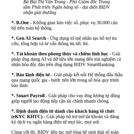
Bà Bùi Thị Vân Trang - Phó Giám đốc Trung
tâm Phát triển Ngân hàng số - đại diện BIDV
nhận giải thưởng
*. B.One
- Không gian làm việc số, phục vụ 30.000 cán
bộ trên toàn hệ thống.
*. Gen AI Search
- Ứng dụng trí tuệ nhân tạo hỗ trợ tra
cứu, tổng hợp và tư vấn thông tin tức thì.
*. Tài khoản theo phong thủy và chiêm tinh học
- Giải
pháp ứng dụng AI và dữ liệu lớn mang đến trải nghiệm cá
nhân hóa độc đáo trên ứng dụng BIDV SmartBanking.
*. Bảo lãnh điện tử
- Giải pháp kết nối Hệ thống đấu thầu
qua mạng quốc gia - bước tiến lớn trong số hóa quy trình
bảo lãnh.
*. Smart Payroll
- Giải pháp cho vay ứng lương tự động
giúp người lao động tiếp cận tài chính nhanh chóng.
*. Định danh điện tử dành cho khách hàng tổ chức
(eKYC KHTC)
- Giải pháp hỗ trợ mở tài khoản và đăng
ký dịch vụ ngân hàng điện tử mọi lúc, mọi nơi.
Cùng với đó, BIDV liên tục mở rộng hệ sinh thái số toàn