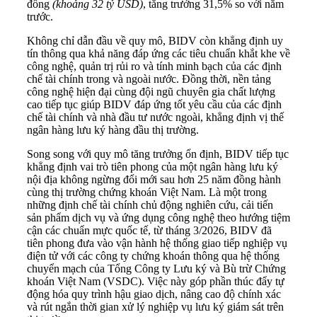
đồng
(
khoảng 32 tỷ USD
)
, tăng trưởng 31,5% so với năm
trước.
Không chỉ dẫn đầu về quy mô, BIDV còn khẳng định uy
tín thông qua khả năng đáp ứng các tiêu chuẩn khắt khe về
công nghệ, quản trị rủi ro và tính minh bạch của các định
chế tài chính trong và ngoài nước. Đồng thời, nền tảng
công nghệ hiện đại cùng đội ngũ chuyên gia chất lượng
cao tiếp tục giúp BIDV đáp ứng tốt yêu cầu của các định
chế tài chính và nhà đầu tư nước ngoài, khẳng định vị thế
ngân hàng lưu ký hàng đầu thị trường.
Song song với quy mô tăng trưởng ổn định, BIDV tiếp tục
khẳng định vai trò tiên phong của một ngân hàng lưu ký
nội địa không ngừng đổi mới sau hơn 25 năm đồng hành
cùng thị trường chứng khoán Việt Nam. Là một trong
những định chế tài chính chủ động nghiên cứu, cải tiến
sản phẩm dịch vụ và ứng dụng công nghệ theo hướng tiệm
cận các chuẩn mực quốc tế, từ tháng 3/2026, BIDV đã
tiên phong đưa vào vận hành hệ thống giao tiếp nghiệp vụ
điện tử với các công ty chứng khoán thông qua hệ thống
chuyển mạch của Tổng Công ty Lưu ký và Bù trừ Chứng
khoán Việt Nam (VSDC). Việc này góp phần thúc đẩy tự
động hóa quy trình hậu giao dịch, nâng cao độ chính xác
và rút ngắn thời gian xử lý nghiệp vụ lưu ký giám sát trên