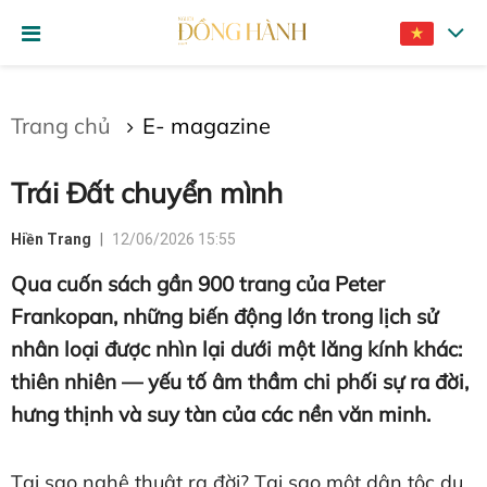
Gửi bình luận
Trang chủ
E- magazine
Trái Đất chuyển mình
Hiền Trang
12/06/2026 15:55
Qua cuốn sách gần 900 trang của Peter
Frankopan, những biến động lớn trong lịch sử
Hủy
Gửi
nhân loại được nhìn lại dưới một lăng kính khác:
thiên nhiên — yếu tố âm thầm chi phối sự ra đời,
hưng thịnh và suy tàn của các nền văn minh.
Tại sao nghệ thuật ra đời? Tại sao một dân tộc du