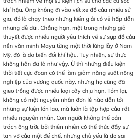
trách nhiệm về mọi sự kiện lịch sử cho các cú sốc
khí hậu. Ông không đi vào vết xe đổ của nhiều sử
gia, đó là chạy theo những kiến giải có vẻ hấp dẫn
nhưng dễ dãi. Chẳng hạn, một trong những giả
thuyết được nhiều người yêu thích về sự sụp đổ của
nền văn minh Maya từng một thời lừng lẫy ở Nam
Mỹ, đó là do biến đổi khí hậu. Tuy nhiên, sự thực
không hẳn đã là như vậy. Ừ thì những điều kiện
thời tiết cực đoan có thể làm giảm năng suất nông
nghiệp của vương quốc này, nhưng họ cũng đã
gieo trồng được nhiều loại cây chịu hạn. Tóm lại,
không có một nguyên nhân đơn lẻ nào dẫn tới
những sự kiện lớn lao, mà luôn là tập hợp của rất
nhiều nguyên nhân. Con người không thể oán
trách ông trời, bởi thiên nhiên có thể thúc đẩy sự
tan vỡ của một đế chế, nhưng chủ yếu là do sai