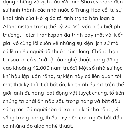
dựng những vở kịch của William Shakespeare đến
sự hình thành các nhà nước ở Trung Hoa cổ, từ sự
khai sinh của Hồi giáo tới tình trạng hỗn loạn ở
Afghanistan trong thế kỷ 20. Với vốn hiểu biết phi
thường, Peter Frankopan đã trình bày một vài kiến
giải vô cùng lôi cuốn về những sự kiện lịch sử mà
có lẽ nhiều người đã thuộc nằm lòng. Chẳng hạn,
tại sao lại có sự nở rộ của nghệ thuật hang động
vào khoảng 42.000 năm trước? Một số nhà sử học
khí hậu lập luận rằng, sự kiện này có liên quan tới
một thời kỳ thời tiết bất ổn, khiến nhiều nơi trên thế
giới lạnh đi, hàng loạt động vật tuyệt chủng, tổ tiên
chúng ta phải ẩn nấp sâu trong hang và bắt đầu
sáng tác. Có người còn đi xa hơn khi cho rằng, vì
sống trong hang, thiếu oxy nên con người bắt đầu
có những ảo giác nghệ thuật.