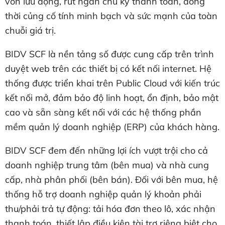
vốn lưu động, rút ngắn chu kỳ thanh toán, đồng
thời củng cố tính minh bạch và sức mạnh của toàn
chuỗi giá trị.
BIDV SCF là nền tảng số được cung cấp trên trình
duyệt web trên các thiết bị có kết nối internet. Hệ
thống được triển khai trên Public Cloud với kiến trúc
kết nối mở, đảm bảo độ linh hoạt, ổn định, bảo mật
cao và sẵn sàng kết nối với các hệ thống phần
mềm quản lý doanh nghiệp (ERP) của khách hàng.
BIDV SCF đem đến những lợi ích vượt trội cho cả
doanh nghiệp trung tâm (bên mua) và nhà cung
cấp, nhà phân phối (bên bán). Đối với bên mua, hệ
thống hỗ trợ doanh nghiệp quản lý khoản phải
thu/phải trả tự động: tải hóa đơn theo lô, xác nhận
thanh toán, thiết lập điều kiện tài trợ riêng biệt cho