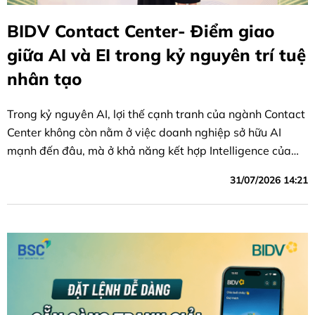
BIDV Contact Center- Điểm giao
giữa AI và EI trong kỷ nguyên trí tuệ
nhân tạo
Trong kỷ nguyên AI, lợi thế cạnh tranh của ngành Contact
Center không còn nằm ở việc doanh nghiệp sở hữu AI
mạnh đến đâu, mà ở khả năng kết hợp Intelligence của
máy (AI) với Emotional Intelligence (EI) của con người để
31/07/2026 14:21
tạo ra những trải nghiệm khách hàng mà một trong hai
bên - nếu đứng riêng lẻ - đều không thể mang lại một
cách trọn vẹn và tối ưu.