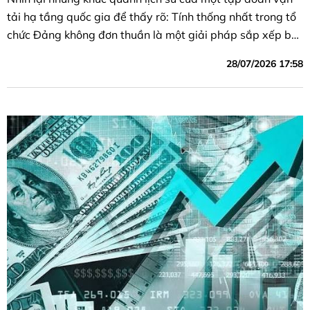
tải hạ tầng quốc gia để thấy rõ: Tính thống nhất trong tổ
chức Đảng không đơn thuần là một giải pháp sắp xếp bộ
máy, mà là điều kiện tiên quyết bảo đảm sự sống còn, an
28/07/2026 17:58
toàn của mạch máu kinh tế quốc gia – minh chứng thuyết
phục nhất cho sức mạnh của mô hình Đảng bộ toàn
ngành.