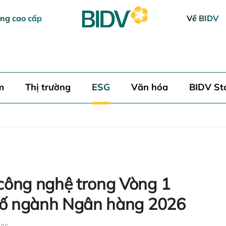
ng cao cấp
Về BIDV
h luận
m
Thị trường
ESG
Văn hóa
BIDV St
Hủy
công nghệ trong Vòng 1
 số ngành Ngân hàng 2026