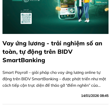
Vay ứng lương - trải nghiệm số an
toàn, tự động trên BIDV
SmartBanking
Smart Payroll – giải pháp cho vay ứng lương online tự
động trên BIDV SmartBanking – được phát triển như một
cách tiếp cận trực diện để tháo gỡ “điểm nghẽn” của
người dân: cần vốn nhanh, khoản vay nhỏ – ngắn hạn, thủ
14/01/2026 08:45
tục gọn, minh bạch và an toàn; đồng thời giúp ngân hàng
tối ưu vận hành, giảm tải tại quầy và nâng cao năng lực