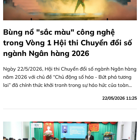
Bùng nổ "sắc màu" công nghệ
trong Vòng 1 Hội thi Chuyển đổi số
ngành Ngân hàng 2026
Ngày 22/5/2026, Hội thi Chuyển đổi số ngành Ngân hàng
năm 2026 với chủ đề “Chủ động số hóa - Bứt phá tương
lai” đã chính thức khởi tranh trong sự háo hức của toàn
thể đoàn viên, người lao động ngành Ngân hàng. Ngay
22/05/2026 11:25
sau phiên khai mạc, vòng thi thứ nhất mang tên “Kết nối
sức mạnh” đã biến sân khấu thành một không gian công
nghệ rực rỡ từ 32 đội thi.