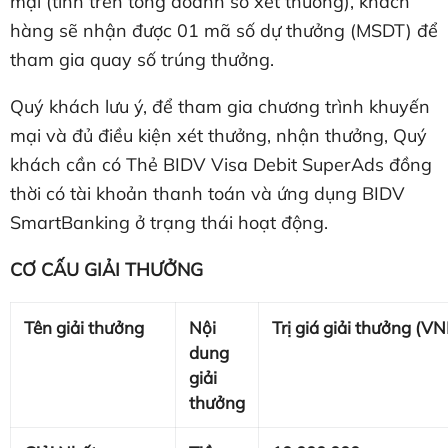
mại (tính trên tổng doanh số xét thưởng), khách
hàng sẽ nhận được 01 mã số dự thưởng (MSDT) để
tham gia quay số trúng thưởng.
Quý khách lưu ý, để tham gia chương trình khuyến
mại và đủ điều kiện xét thưởng, nhận thưởng, Quý
khách cần có Thẻ BIDV Visa Debit SuperAds đồng
thời có tài khoản thanh toán và ứng dụng BIDV
SmartBanking ở trạng thái hoạt động.
CƠ CẤU GIẢI THƯỞNG
Tên giải thưởng
Nội
Trị giá giải thưởng (V
dung
giải
thưởng