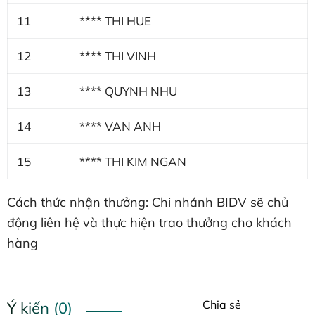
11
**** THI HUE
12
**** THI VINH
13
**** QUYNH NHU
14
**** VAN ANH
15
**** THI KIM NGAN
Cách thức nhận thưởng: Chi nhánh BIDV sẽ chủ
động liên hệ và thực hiện trao thưởng cho khách
hàng
Chia sẻ
Ý kiến (0)