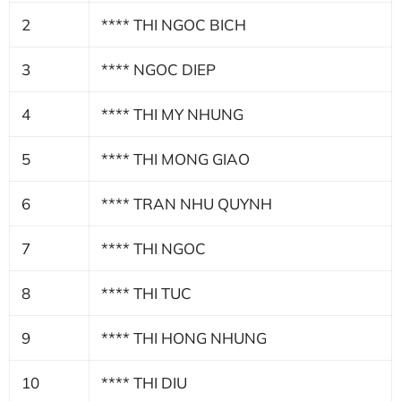
2
**** THI NGOC BICH
3
**** NGOC DIEP
4
**** THI MY NHUNG
5
**** THI MONG GIAO
6
**** TRAN NHU QUYNH
7
**** THI NGOC
8
**** THI TUC
9
**** THI HONG NHUNG
10
**** THI DIU