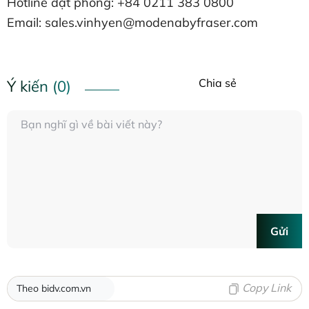
Hotline đặt phòng: +84 0211 383 0800
Email: sales.vinhyen@modenabyfraser.com
Chia sẻ
Ý kiến (0)
Gửi
Copy Link
Theo bidv.com.vn