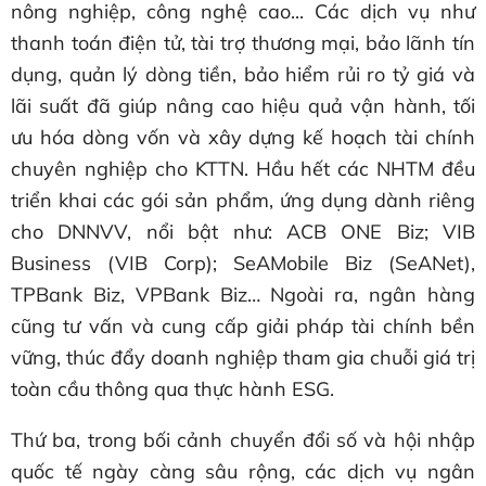
nông nghiệp, công nghệ cao... Các dịch vụ như
thanh toán điện tử, tài trợ thương mại, bảo lãnh tín
dụng, quản lý dòng tiền, bảo hiểm rủi ro tỷ giá và
lãi suất đã giúp nâng cao hiệu quả vận hành, tối
ưu hóa dòng vốn và xây dựng kế hoạch tài chính
chuyên nghiệp cho KTTN. Hầu hết các NHTM đều
triển khai các gói sản phẩm, ứng dụng dành riêng
cho DNNVV, nổi bật như: ACB ONE Biz; VIB
Business (VIB Corp); SeAMobile Biz (SeANet),
TPBank Biz, VPBank Biz… Ngoài ra, ngân hàng
cũng tư vấn và cung cấp giải pháp tài chính bền
vững, thúc đẩy doanh nghiệp tham gia chuỗi giá trị
toàn cầu thông qua thực hành ESG.
Thứ ba, trong bối cảnh chuyển đổi số và hội nhập
quốc tế ngày càng sâu rộng, các dịch vụ ngân