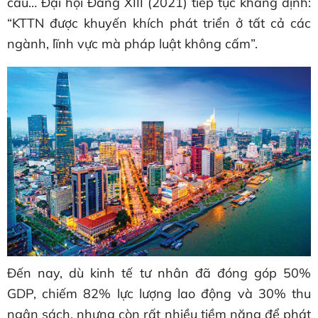
cầu… Đại hội Đảng XIII (2021) tiếp tục khẳng định:
“KTTN được khuyến khích phát triển ở tất cả các
ngành, lĩnh vực mà pháp luật không cấm”.
Đến nay, dù kinh tế tư nhân đã đóng góp 50%
GDP, chiếm 82% lực lượng lao động và 30% thu
ngân sách, nhưng còn rất nhiều tiềm năng để phát