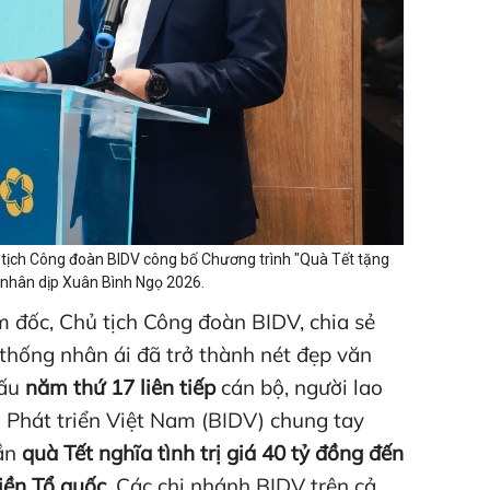
tịch Công đoàn BIDV công bố Chương trình "Quà Tết tặng
nhân dịp Xuân Bình Ngọ 2026.
đốc, Chủ tịch Công đoàn BIDV, chia sẻ
n thống nhân ái đã trở thành nét đẹp văn
dấu
năm thứ 17 liên tiếp
cán bộ, người lao
Phát triển Việt Nam (BIDV) chung tay
hần
quà Tết nghĩa tình trị giá 40 tỷ đồng đến
iền Tổ quốc
.
Các chi nhánh BIDV trên cả