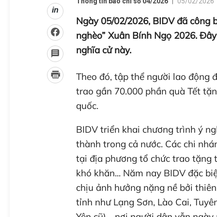
Thông tin báo chí số 04/2026
05/02/2026 
in
Ngày 05/02/2026, BIDV đã công b
nghèo” Xuân Bính Ngọ 2026. Đây l
nghĩa cử này.
Theo đó, tập thể người lao động 
trao gần 70.000 phần quà Tết tặ
quốc.
BIDV triển khai chương trình ý ngh
thành trong cả nước. Các chi nh
tại địa phương tổ chức trao tặng 
khó khăn... Năm nay BIDV đặc bi
chịu ảnh hưởng nặng nề bởi thiên t
tỉnh như Lạng Sơn, Lào Cai, Tuyê
Yên cũ)… nơi người dân vẫn ngày 