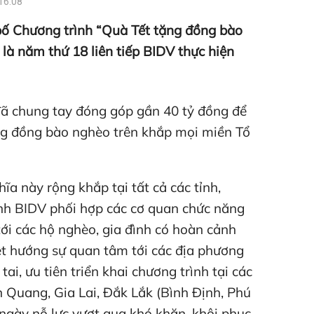
16:08
ố Chương trình “Quà Tết tặng đồng bào
à năm thứ 18 liên tiếp BIDV thực hiện
đã chung tay đóng góp gần 40 tỷ đồng để
ng đồng bào nghèo trên khắp mọi miền Tổ
ĩa này rộng khắp tại tất cả các tỉnh,
ánh BIDV phối hợp các cơ quan chức năng
tới các hộ nghèo, gia đình có hoàn cảnh
ệt hướng sự quan tâm tới các địa phương
ai, ưu tiên triển khai chương trình tại các
n Quang, Gia Lai, Đắk Lắk (Bình Định, Phú
ngày nỗ lực vượt qua khó khăn, khôi phục