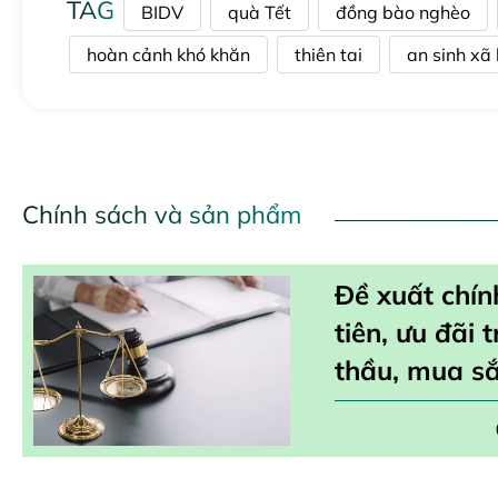
TAG
BIDV
quà Tết
đồng bào nghèo
hoàn cảnh khó khăn
thiên tai
an sinh xã 
Chính sách và sản phẩm
Đề xuất chín
tiên, ưu đãi 
thầu, mua s
hoá xuất xứ 