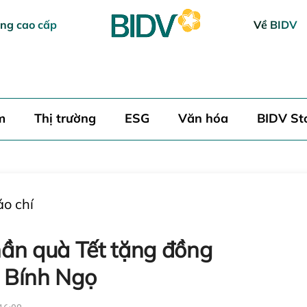
ng cao cấp
Về BIDV
h luận
m
Thị trường
ESG
Văn hóa
BIDV St
áo chí
Hủy
hần quà Tết tặng đồng
 Bính Ngọ