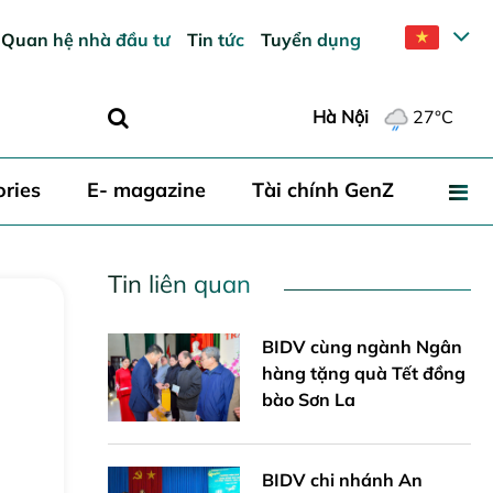
Quan hệ nhà đầu tư
Tin tức
Tuyển dụng
Hà Nội
27°C
ories
E- magazine
Tài chính GenZ
Tin liên quan
Gửi
BIDV cùng ngành Ngân
hàng tặng quà Tết đồng
bào Sơn La
BIDV chi nhánh An