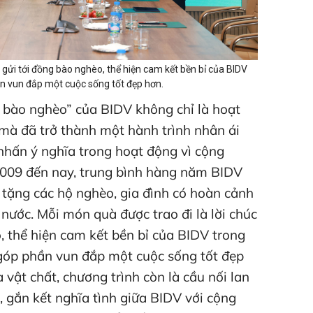
 gửi tới đồng bào nghèo, thể hiện cam kết bền bỉ của BIDV
n vun đắp một cuộc sống tốt đẹp hơn.
 bào nghèo” của BIDV không chỉ là hoạt
 mà đã trở thành một hành trình nhân ái
nhấn ý nghĩa trong hoạt động vì cộng
009 đến nay, trung bình hàng năm BIDV
tặng các hộ nghèo, gia đình có hoàn cảnh
nước. Mỗi món quà được trao đi là lời chúc
, thể hiện cam kết bền bỉ của BIDV trong
góp phần vun đắp một cuộc sống tốt đẹp
vật chất, chương trình còn là cầu nối lan
, gắn kết nghĩa tình giữa BIDV với cộng