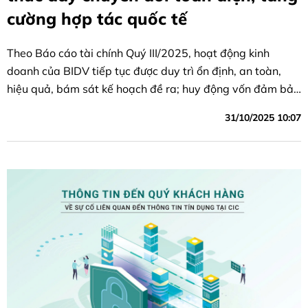
cường hợp tác quốc tế
Theo Báo cáo tài chính Quý III/2025, hoạt động kinh
doanh của BIDV tiếp tục được duy trì ổn định, an toàn,
hiệu quả, bám sát kế hoạch đề ra; huy động vốn đảm bảo
cân đối vốn, tín dụng tăng trưởng khá, chất lượng tín dụng
31/10/2025 10:07
được kiểm soát theo mục tiêu định hướng, các chỉ tiêu hiệu
quả cải thiện so với cùng kỳ năm trước.