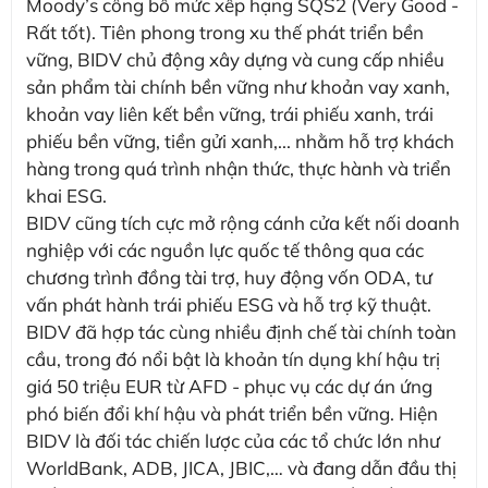
Moody’s công bố mức xếp hạng SQS2 (Very Good -
Rất tốt). Tiên phong trong xu thế phát triển bền
vững, BIDV chủ động xây dựng và cung cấp nhiều
sản phẩm tài chính bền vững như khoản vay xanh,
khoản vay liên kết bền vững, trái phiếu xanh, trái
phiếu bền vững, tiền gửi xanh,... nhằm hỗ trợ khách
hàng trong quá trình nhận thức, thực hành và triển
khai ESG.
BIDV cũng tích cực mở rộng cánh cửa kết nối doanh
nghiệp với các nguồn lực quốc tế thông qua các
chương trình đồng tài trợ, huy động vốn ODA, tư
vấn phát hành trái phiếu ESG và hỗ trợ kỹ thuật.
BIDV đã hợp tác cùng nhiều định chế tài chính toàn
cầu, trong đó nổi bật là khoản tín dụng khí hậu trị
giá 50 triệu EUR từ AFD - phục vụ các dự án ứng
phó biến đổi khí hậu và phát triển bền vững. Hiện
BIDV là đối tác chiến lược của các tổ chức lớn như
WorldBank, ADB, JICA, JBIC,… và đang dẫn đầu thị