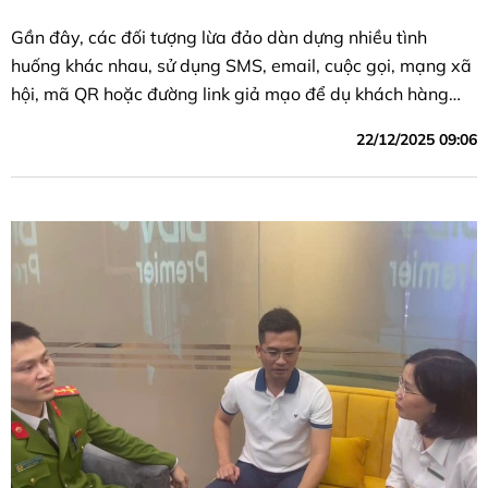
Gần đây, các đối tượng lừa đảo dàn dựng nhiều tình
huống khác nhau, sử dụng SMS, email, cuộc gọi, mạng xã
hội, mã QR hoặc đường link giả mạo để dụ khách hàng
cung cấp hoặc nhập thông tin thẻ (số thẻ, ngày hết hạn,
22/12/2025 09:06
CVV) hoặc mã OTP xác thực, nhằm liên kết trái phép với
ví Apple/Google và chiếm đoạt tiền.