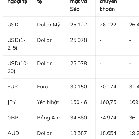
ngoại tệ
tệ
mặt và
chuyển
Séc
khoản
USD
Dollar Mỹ
26.122
26.122
26.
USD(1-
Dollar
25.078
-
-
2-5)
USD(10-
Dollar
25.078
-
-
20)
EUR
Euro
30.150
30.174
31.
JPY
Yên Nhật
160,46
160,75
169
GBP
Bảng Anh
34.880
34.974
36.
AUD
Dollar
18.587
18.654
19.