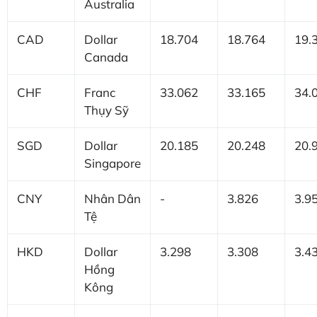
Australia
CAD
Dollar
18.704
18.764
19.
Canada
CHF
Franc
33.062
33.165
34.
Thụy Sỹ
SGD
Dollar
20.185
20.248
20.
Singapore
CNY
Nhân Dân
-
3.826
3.9
Tệ
HKD
Dollar
3.298
3.308
3.4
Hồng
Kông