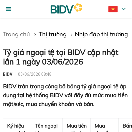
Gửi bình luận
Trang chủ
Thị trường
Nhịp đập thị trường
Tỷ giá ngoại tệ tại BIDV cập nhật
lần 1 ngày 03/06/2026
BIDV
03/06/2026 08:48
BIDV trân trọng công bố bảng tỷ giá ngoại tệ áp
Hủy
Gửi
dụng tại hệ thống BIDV với đầy đủ mức mua tiền
mặt/séc, mua chuyển khoản và bán.
Ký hiệu
Tên ngoại
Mua tiền
Mua
Bán