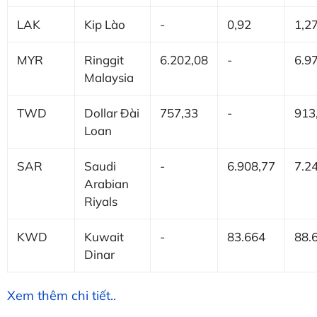
LAK
Kip Lào
-
0,92
1,2
MYR
Ringgit
6.202,08
-
6.9
Malaysia
TWD
Dollar Đài
757,33
-
913
Loan
SAR
Saudi
-
6.908,77
7.2
Arabian
Riyals
KWD
Kuwait
-
83.664
88.
Dinar
Xem thêm chi tiết..