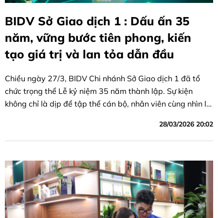
BIDV Sở Giao dịch 1 : Dấu ấn 35
năm, vững bước tiên phong, kiến
tạo giá trị và lan tỏa dẫn đầu
Chiều ngày 27/3, BIDV Chi nhánh Sở Giao dịch 1 đã tổ
chức trọng thể Lễ kỷ niệm 35 năm thành lập. Sự kiện
không chỉ là dịp để tập thể cán bộ, nhân viên cùng nhìn lại
chặng đường lịch sử đầy tự hào mà còn lan tỏa khát vọng
28/03/2026 20:02
dẫn dắt hệ thống bước vào một kỷ nguyên bứt phá mới.