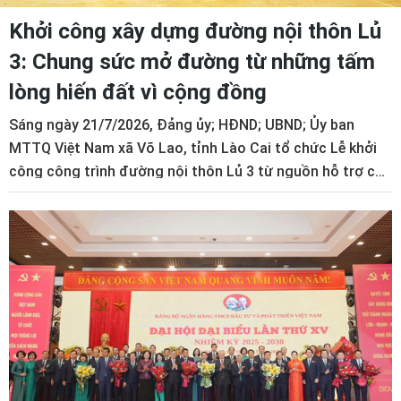
Khởi công xây dựng đường nội thôn Lủ
3: Chung sức mở đường từ những tấm
lòng hiến đất vì cộng đồng
Sáng ngày 21/7/2026, Đảng ủy; HĐND; UBND; Ủy ban
MTTQ Việt Nam xã Võ Lao, tỉnh Lào Cai tổ chức Lễ khởi
công công trình đường nội thôn Lủ 3 từ nguồn hỗ trợ của
công đoàn cơ sở các đơn vị của BIDV gồm BIDV Chi
nhánh Hà Nội, Trung tâm Thẩm định và Phê duyệt BIDV và
BIDV Chi nhánh Lào Cai.